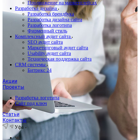
Продвижение на маркетплейсах
Разработка дизайна
Разработка брендбука
Разработка дизайна сайта
Разработка логотипа
Фирменный стиль
Комплексный аудит сайта
SEO аудит сайта
Маркетинговый аудит сайта
Usability аудит сайта
Техническая поддержка сайта
CRM системы
Битрикс 24
Акции
Проекты
Разработка логотипа
Сайт под ключ
Статьи
Контакты
Уфа