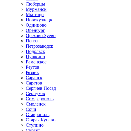
Люберцы
Мурманск
Мытищи
Новокузнецк
Одинцово
Оренбург
Орехово-Зуево
Пенза
Петрозаводск
Подольск
Пушкино
Раменское
Реутов
Рязань
Саранск
Саратов
Сергиев Посад
Серпухов
Симферополь
Смоленск
Сочи
Ставрополь
Старая Купавна
Ступино
Сургут