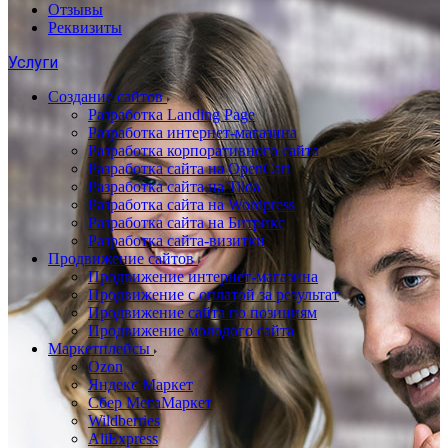
Отзывы
Реквизиты
Услуги
Создание сайтов
Разработка Landing Page
Разработка интернет-магазина
Разработка корпоративного сайта
Разработка сайта на OpenCart
Разработка сайта на Tilda
Разработка сайта на Wordpress
Разработка сайта на Битрикс
Разработка сайта-визитки
Продвижение сайтов
Продвижение интернет-магазина
Продвижение с оплатой за результат
Продвижение сайта по позициям
Продвижение молодого сайта
Маркетплейсы
Ozon
Яндекс Маркет
Сбер МегаМаркет
Wildberries
AliExpress