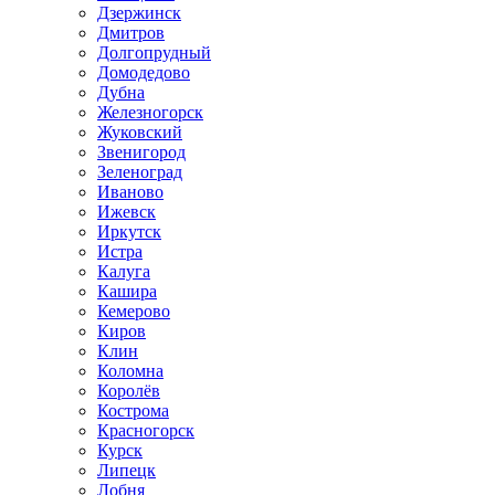
Дзержинск
Дмитров
Долгопрудный
Домодедово
Дубна
Железногорск
Жуковский
Звенигород
Зеленоград
Иваново
Ижевск
Иркутск
Истра
Калуга
Кашира
Кемерово
Киров
Клин
Коломна
Королёв
Кострома
Красногорск
Курск
Липецк
Лобня